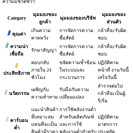
ความมีชีวิตชีวา
มุมมองของ
มุมมองของ
Category
มุมมองของบริษัท
ลูกค้า
ส่วนตัว
เกินความ
การจัดการความ
กล้าที่จะรับผิด
คุณค่า
คาดหวัง
ซื่อสัตย์
ชอบ
ความน่า
การจัดการความ
กล้าที่จะรับผิด
รักษาสัญญา
เชื่อถือ
ซื่อสัตย์
ชอบ
ตอบกลับ
ขจัดความซ้ำซ้อน
ปฏิบัติตาม
ภายใน 24
ในระบบและ
หน้าที่ งานวันนี้
ประสิทธิภาพ
ชั่วโมง
กระบวนการ
เสร็จวันนี้
สำรวจต่อไป
เผชิญกับ
รับมือกับความ
นวัตกรรม
กล้าที่จะเป็นผู้
ความท้าทาย
เปลี่ยนแปลง
ริเริ่ม
แนะนำสินค้า
การใช้พลังงานต่ำ
ที่เหมาะสม
สำหรับผลิตภัณฑ์
ปฏิบัติตาม
คาร์บอน
แทนที่จะเป็น
และการใช้
มาตรการ
ต่ำ
สินค้ามีราคา
พลังงานต่ำสำหรับ
ประหยัด