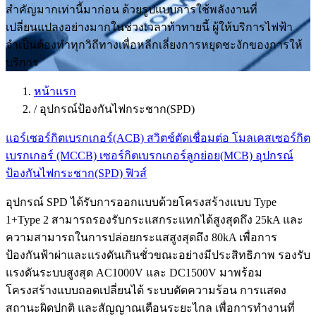
สำคัญมากเท่านี้มาก่อน ด้วยรูปแบบการใช้พลังงานที่
เปลี่ยนแปลงอย่างมากในช่วงเวลาท้าทายนี้ ผู้ให้บริการไฟฟ้า
จำเป็นต้องทำทุกวิถีทางเพื่อหลีกเลี่ยงการหยุดชะงักของการให้
บริการ
หน้าแรก
/
อุปกรณ์ป้องกันไฟกระชาก(SPD)
แอร์เซอร์กิตเบรกเกอร์(ACB)
สวิตช์ตัดเชื่อมต่อ
โมลเคสเซอร์กิต
เบรกเกอร์ (MCCB)
เซอร์กิตเบรกเกอร์ลูกย่อย(MCB)
อุปกรณ์
ป้องกันไฟกระชาก(SPD)
ฟิวส์
อุปกรณ์ SPD ได้รับการออกแบบด้วยโครงสร้างแบบ Type
1+Type 2 สามารถรองรับกระแสกระแทกได้สูงสุดถึง 25kA และ
ความสามารถในการปล่อยกระแสสูงสุดถึง 80kA เพื่อการ
ป้องกันฟ้าผ่าและแรงดันเกินชั่วขณะอย่างมีประสิทธิภาพ รองรับ
แรงดันระบบสูงสุด AC1000V และ DC1500V มาพร้อม
โครงสร้างแบบถอดเปลี่ยนได้ ระบบตัดความร้อน การแสดง
สถานะผิดปกติ และสัญญาณเตือนระยะไกล เพื่อการทำงานที่