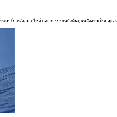
ก๊าซคาร์บอนไดออกไซด์ และการประหยัดต้นทุนพลังงานเป็นกุญแ