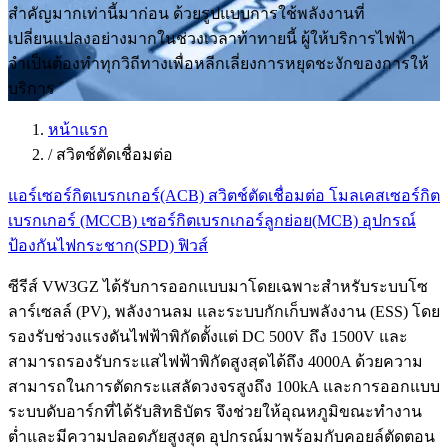
สำคัญมากเท่านี้มาก่อน ด้วยรูปแบบการใช้พลังงานที่
เปลี่ยนแปลงอย่างมากในช่วงเวลาท้าทายนี้ ผู้ให้บริการไฟฟ้า
จำเป็นต้องทำทุกวิถีทางเพื่อหลีกเลี่ยงการหยุดชะงักของการให้
บริการ
หน้าแรก
/
สวิตช์ตัดเชื่อมต่อ
แอร์เซอร์กิตเบรกเกอร์(ACB)
สวิตช์ตัดเชื่อมต่อ
โมลเคสเซอร์กิต
เบรกเกอร์ (MCCB)
เซอร์กิตเบรกเกอร์ลูกย่อย(MCB)
อุปกรณ์
ป้องกันไฟกระชาก(SPD)
ฟิวส์
ซีรีส์ VW3GZ ได้รับการออกแบบมาโดยเฉพาะสำหรับระบบโซ
ลาร์เซลล์ (PV), พลังงานลม และระบบกักเก็บพลังงาน (ESS) โดย
รองรับช่วงแรงดันไฟฟ้าพิกัดตั้งแต่ DC 500V ถึง 1500V และ
สามารถรองรับกระแสไฟฟ้าพิกัดสูงสุดได้ถึง 4000A ด้วยความ
สามารถในการตัดกระแสลัดวงจรสูงถึง 100kA และการออกแบบ
ระบบดับอาร์กที่ได้รับสิทธิบัตร จึงช่วยให้อุณหภูมิขณะทำงาน
ต่ำและมีความปลอดภัยสูงสุด อุปกรณ์มาพร้อมกับคอยล์ตัดตอน