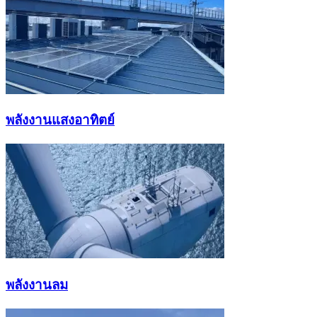
พลังงานแสงอาทิตย์
พลังงานลม