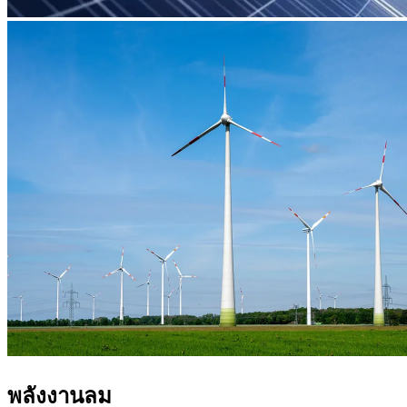
พลังงานลม